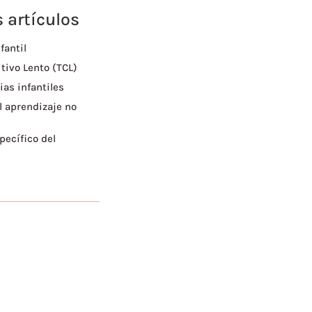
 artículos
fantil
tivo Lento (TCL)
ias infantiles
l aprendizaje no
pecífico del