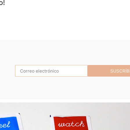
o!
SUSCRÍB