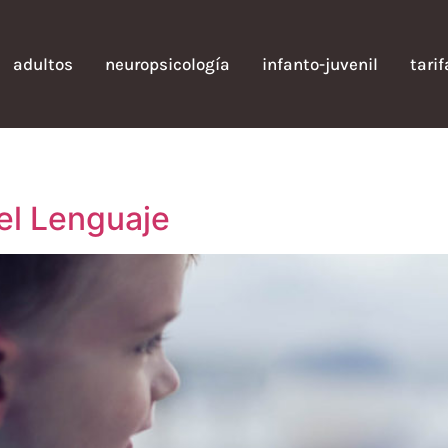
adultos
neuropsicología
infanto-juvenil
tari
el Lenguaje