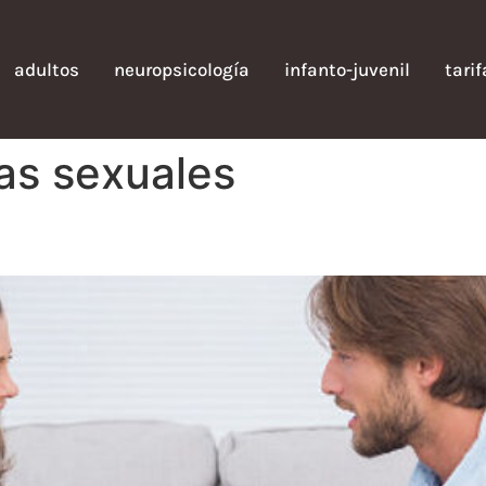
adultos
neuropsicología
infanto-juvenil
tari
as sexuales