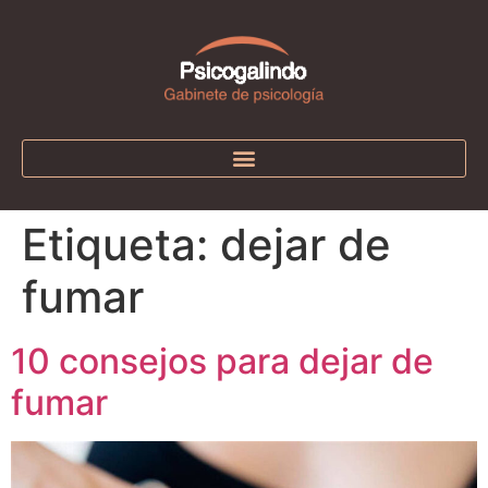
Etiqueta:
dejar de
fumar
10 consejos para dejar de
fumar